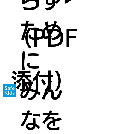
らす
ため
（PDF
に
添付）
みん
なを