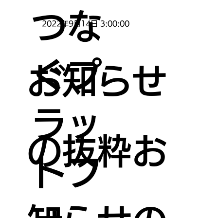
つな
2022年9月14日 3:00:00
ぐプ
お知らせ
ラッ
の抜粋お
トフ