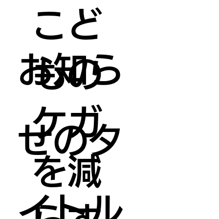
こど
お知ら
もの
ケガ
せのタ
を減
イトル