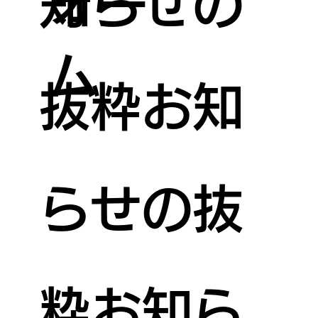
知らせの
ォー
ム
抜粋お知
らせの抜
粋お知ら