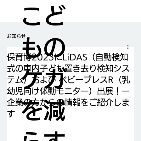
こど
​お知らせ
もの
保育博2023にLiDAS（自動検知
式の車内子ども置き去り検知シス
ケガ
テム）および ベビーブレスR（乳
幼児向け体動モニター）出展！ー
企業の方からの情報をご紹介しま
を減
す