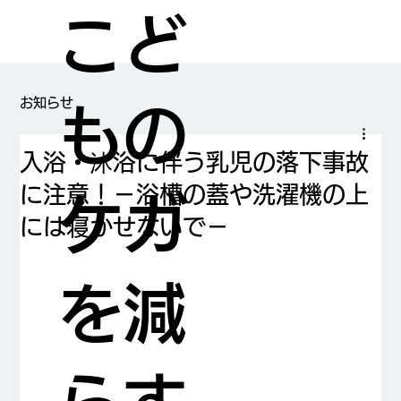
こど
​お知らせ
もの
入浴・沐浴に伴う乳児の落下事故
に注意！－浴槽の蓋や洗濯機の上
ケガ
には寝かせないで－
を減