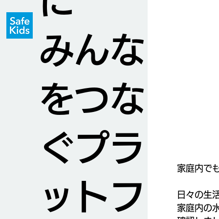
に
みんな
をつな
ぐプラ
家庭内で
ットフ
日々の生
家庭内の