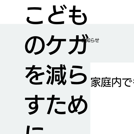
こども
のケガ
​お知らせ
を減ら
家庭内で
すため