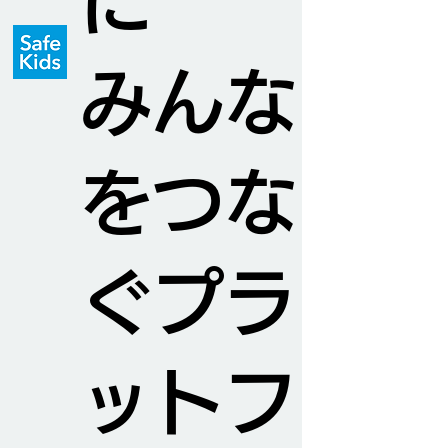
に
みんな
をつな
ぐプラ
ットフ