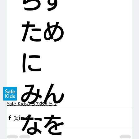
らす
ため
に
みん
Safe Kidsからのお知らせ
なを