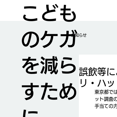
こども
のケガ
​お知らせ
を減ら
誤飲等に
リ・ハッ
すため
東京都で
ット調査
手当ての