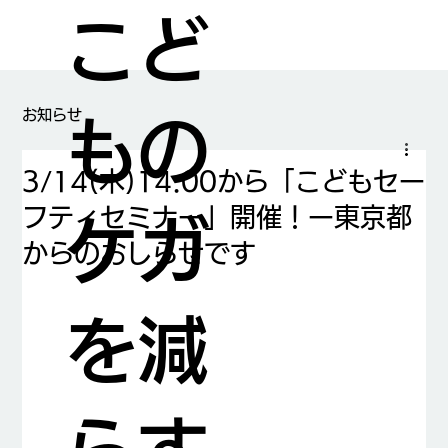
こど
​お知らせ
もの
3/14(木)14:00から「こどもセー
フティセミナー」開催！ー東京都
ケガ
からのおしらせです
を減