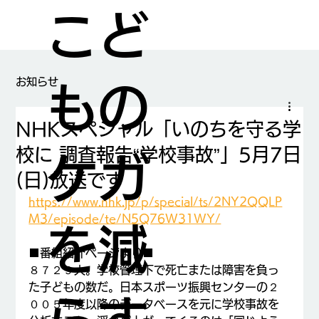
こど
​お知らせ
もの
NHKスペシャル「いのちを守る学
校に 調査報告“学校事故”」5月7日
ケガ
(日)放送です
https://www.nhk.jp/p/special/ts/2NY2QQLP
M3/episode/te/N5Q76W31WY/
を減
■番組紹介ページより■
８７２９人。学校管理下で死亡または障害を負っ
た子どもの数だ。日本スポーツ振興センターの２
００５年度以降のデータベースを元に学校事故を