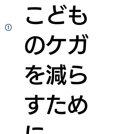
こども
のケガ
を減ら
すため