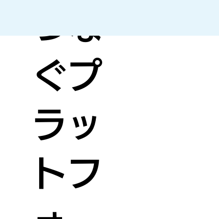
つな
ぐプ
ラッ
トフ