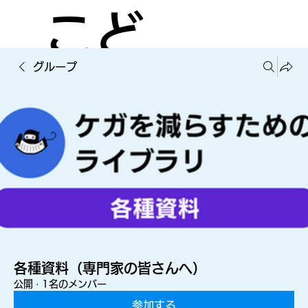
こど
グループ
もの
ケガ
を減
各種資料（専門家の皆さんへ）
公開
·
1名のメンバー
参加する