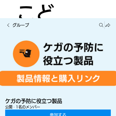
こど
グループ
もの
ケガ
を減
ケガの予防に役立つ製品
公開
·
1名のメンバー
参加する