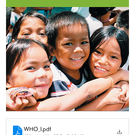
つな
ぐプ
ラッ
トフ
WHO_l
.pdf