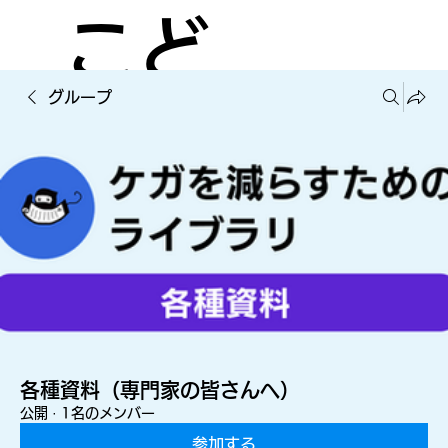
こど
グループ
もの
ケガ
を減
各種資料（専門家の皆さんへ）
公開
·
1名のメンバー
参加する