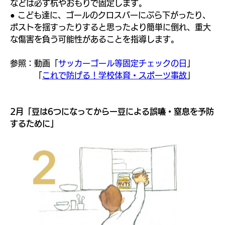
ォー
などは必ず杭やおもりで固定します。
● こども達に、ゴールのクロスバーにぶら下がったり、
ポストを揺すったりすると思ったより簡単に倒れ、重大
ム
な傷害を負う可能性があることを指導します。
参照：動画「
サッカーゴール等固定チェックの日
」
　　　「
これで防げる！学校体育・スポーツ事故
」
2月「豆は6つになってからー豆による誤嚥・窒息を予防
するために」