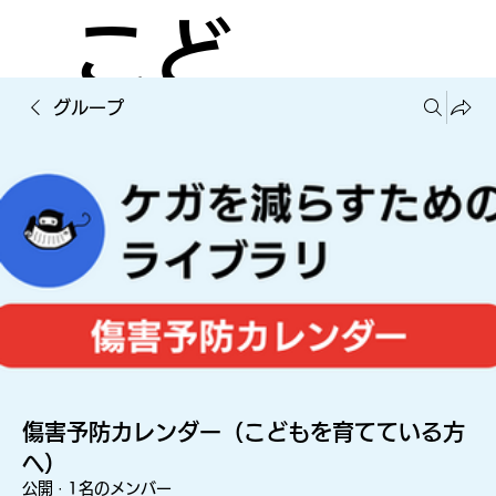
こど
グループ
もの
ケガ
を減
傷害予防カレンダー（こどもを育てている方
へ）
公開
·
1名のメンバー